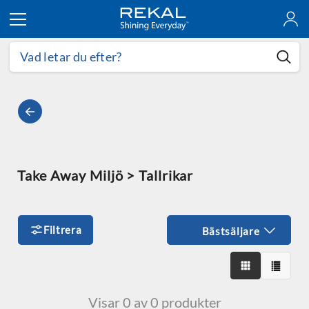
Hoppa till innehållet
Take Away Miljö > Tallrikar
Filtrera
Bästsäljare
Visar 0 av 0 produkter