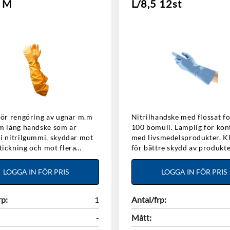
 M
L/8,5 12st
för rengöring av ugnar m.m
Nitrilhandske med flossat fo
m lång handske som är
100 bomull. Lämplig för kontakt
i nitrilgummi, skyddar mot
med livsmedelsprodukter. K
ickning och mot flera
för bättre skydd av produkt
ier. Den har en sandad
som hanteras. Enkel på- och
a för bästa grepp och foder i
avtagning. Mycket bra motstånd
LOGGA IN FÖR PRIS
LOGGA IN FÖR PRIS
mull.
mot många lösningsmedel o
oljebaserade kemikalier. Flex
rp:
1
utmärkt fingerkänsla. Storle
Antal/frp:
par/påse.
-
Mått: