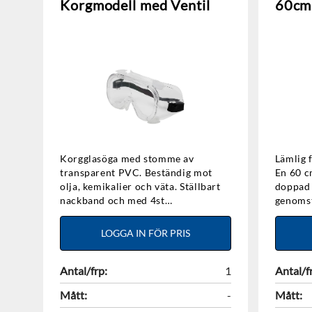
Korgmodell med Ventil
60cm
Korgglasöga med stomme av
Lämlig 
transparent PVC. Beständig mot
En 60 c
olja, kemikalier och väta. Ställbart
doppad 
nackband och med 4st
genomst
ventilationshål. Kan bäras utanpå
kemikal
egna glasögon. Lins av
greppyt
LOGGA IN FÖR PRIS
Polykarbonat. Linsfärg: Klar.
skön bo
Standard: EN166:2001 klass 1 F.
CE-märkt.
Antal/frp:
1
Antal/f
Mått:
-
Mått: