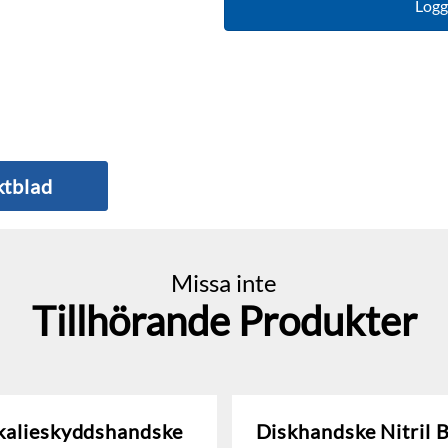
Logga
tblad
Missa inte
Tillhörande Produkter
kalieskyddshandske
Diskhandske Nitril B