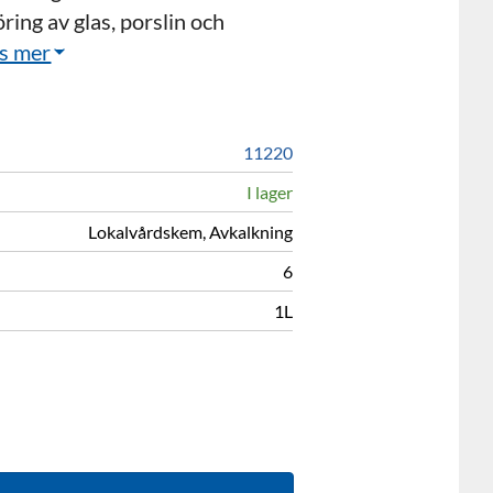
ring av glas, porslin och
s mer
11220
I lager
Lokalvårdskem, Avkalkning
6
1L