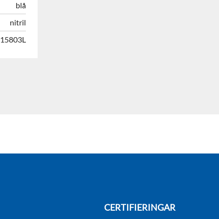
blå
nitril
515803L
CERTIFIERINGAR