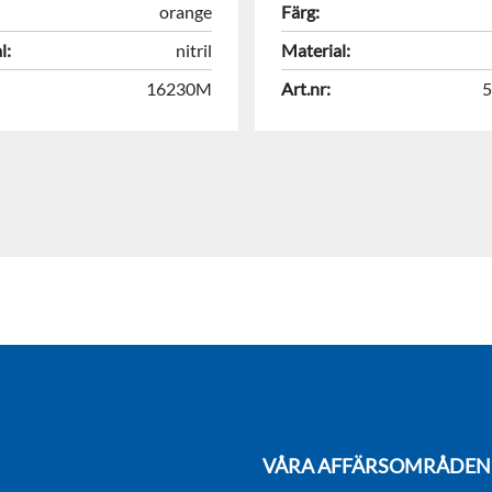
orange
Färg:
l:
nitril
Material:
16230M
Art.nr:
VÅRA AFFÄRSOMRÅDEN