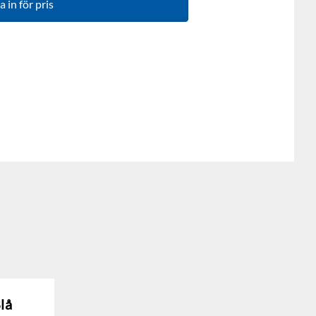
 in för pris
lå