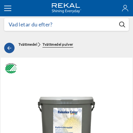
Hoppa till innehållet
Tvättmedel
Tvättmedel pulver