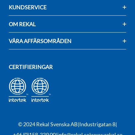
KUNDSERVICE
OM REKAL
VÅRA AFFÄRSOMRÅDEN
CERTIFIERINGAR
© 2024 Rekal Svenska AB
Industrigatan 8
+46 (0)158-339 00
info@rekal.se
www.rekal.se