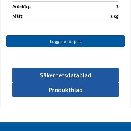
Antal/frp:
1
Mått:
8kg
Logga in för pris
Säkerhetsdatablad
Produktblad