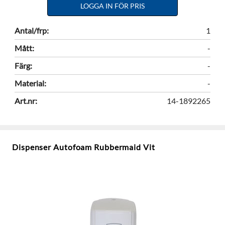
LOGGA IN FÖR PRIS
Antal/frp:
1
Mått:
-
Färg:
-
Material:
-
Art.nr:
14-1892265
Dispenser Autofoam Rubbermaid Vit