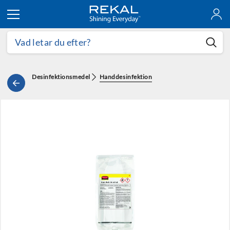
Hoppa till innehållet
Desinfektionsmedel
Handdesinfektion