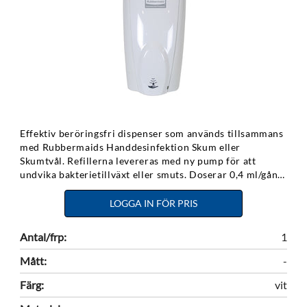
Effektiv beröringsfri dispenser som används tillsammans
med Rubbermaids Handdesinfektion Skum eller
Skumtvål. Refillerna levereras med ny pump för att
undvika bakterietillväxt eller smuts. Doserar 0,4 ml/gång.
Batterier medföljer ej. 4st C batterier krävs
LOGGA IN FÖR PRIS
Antal/frp:
1
Mått:
-
Färg:
vit