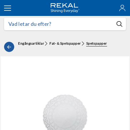
Hoppa till innehållet
Engångsartiklar
Fat- & Spetspapper
Spetspapper