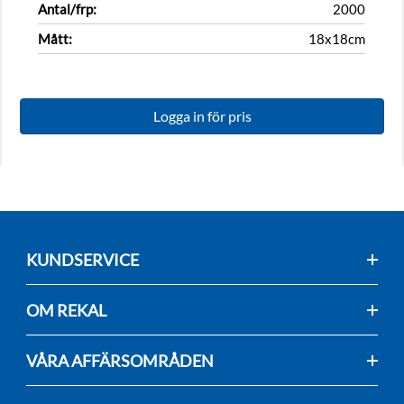
Antal/frp:
2000
Mått:
18x18cm
Logga in för pris
KUNDSERVICE
OM REKAL
VÅRA AFFÄRSOMRÅDEN