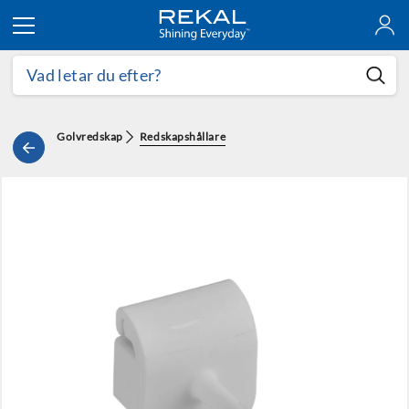
Hoppa till innehållet
Golvredskap
Redskapshållare