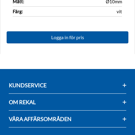
Mått:
Ø10mm
Färg:
vit
Logga in för pris
KUNDSERVICE
OM REKAL
VÅRA AFFÄRSOMRÅDEN