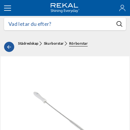
Hoppa till innehållet
Städredskap
Skurborstar
Rörborstar