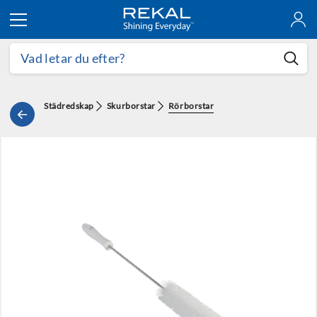
Hoppa till innehållet
Städredskap
Skurborstar
Rörborstar