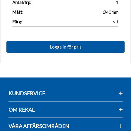
Antal/frp:
1
Mått:
Ø40mm
Färg:
vit
Logga in för pris
KUNDSERVICE
OM REKAL
VÅRA AFFÄRSOMRÅDEN