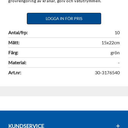
grovrengöring av kranar, golv och våtutrymmen.
LOGGA IN FÖR PRIS
Antal/frp:
10
Mått:
15x22cm
Färg:
grön
Material:
-
Art.nr:
30-3176540
KUNDSERVICE