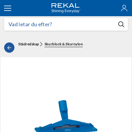
Hoppa till innehållet
Städredskap
Skurblock & Skurnylon