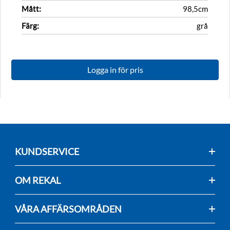
Mått:
98,5cm
Färg:
grå
Logga in för pris
KUNDSERVICE
OM REKAL
VÅRA AFFÄRSOMRÅDEN