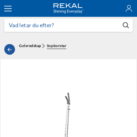
Hoppa till innehållet
Golvredskap
Sopborstar