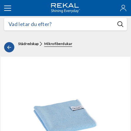
Hoppa till innehållet
Städredskap
Mikrofiberdukar