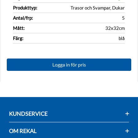
Produkttyp:
Trasor och Svampar, Dukar
Antal/frp:
5
Mått:
32x32cm
Färg:
blå
Logga in för pris
KUNDSERVICE
OM REKAL