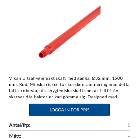
Vikan Ultrahygieniskt skaft med gänga. Ø32 mm, 1500
mm, Röd. Minska risken för korskontaminering med detta
lätta, robusta, ultrahygieniska skaft som är fritt från
skarvar där bakterier kan gömma sig. Designad med
vertikala ribbor och en matt yta som garanterar ett
förbättrat grepp - även med feta händer.
LOGGA IN FÖR PRIS
Antal/frp:
1
Mått:
-