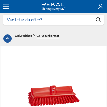
Hoppa till innehållet
Golvredskap
Golvskurborstar