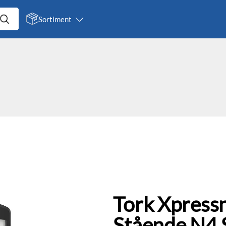
Sortiment
Tork Xpress
Stående N4 