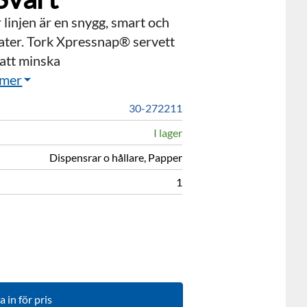
linjen är en snygg, smart och
ater. Tork Xpressnap® servett
att minska
 mer
30-272211
I lager
Dispensrar o hållare, Papper
1
 in för pris