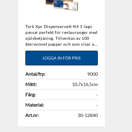
Tork Xpr Dispenservett N4 1-lags
passar perfekt för restauranger med
självbetjäning. Tillverkas av 100
återvunnet papper och som visar att
du värnar om miljön. 10,7x16,5cm.
LOGGA IN FÖR PRIS
Antal/frp:
9000
Mått:
10,7x16,5cm
Färg:
-
Material:
-
Art.nr:
30-12840