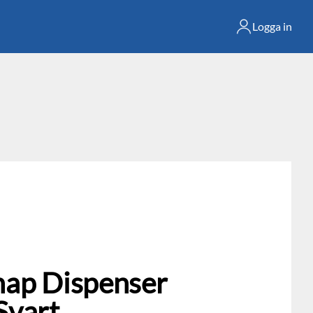
Logga in
nap Dispenser
Svart