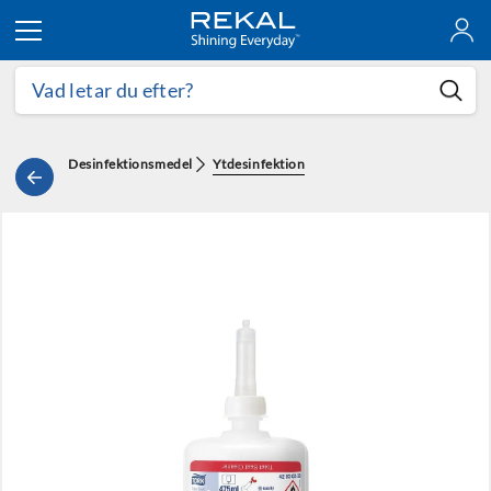
Hoppa till innehållet
Desinfektionsmedel
Ytdesinfektion