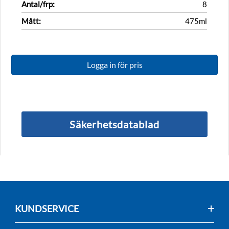
Antal/frp:
8
Mått:
475ml
Logga in för pris
Säkerhetsdatablad
KUNDSERVICE