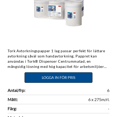
Tork Avtorkningspapper 1 lag passar perfekt för lättare
avtorkning såväl som handavtorkning. Pappret kan
användas i Tork® Dispenser Centrummatad, en
mångsidig lösning med hög kapacitet för arbetsmiljöer
där både hand- och ytavtorkning krävs. Idealisk för
avtorkning av händer och lätt smutsade ytor. Speciellt
LOGGA IN FÖR PRIS
lämpligt för rengöring av glas – lämnar inte något ludd
eller några ränder på ytan. Enkel att använda med endast
Antal/frp:
6
en hand. 275m. 6rl/kolli.
Mått:
6 x 275m/rl.
Färg:
-