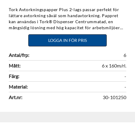
Tork Avtorkningspapper Plus 2-lags passar perfekt för
lättare avtorkning såväl som handavtorkning. Pappret
kan användas i Tork® Dispenser Centrummatad, en
mångsidig lösning med hög kapacitet för arbetsmiljöer
där både hand- och ytavtorkning krävs.
Livsmedelsgodkänd. Miljömärkt med EU Ecolabel.
LOGGA IN FÖR PRIS
Antal/frp:
6
Mått:
6 x 160m/rl.
Färg:
-
Material:
-
Art.nr:
30-101250