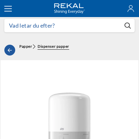
Hoppa till innehållet
Papper
Dispenser papper