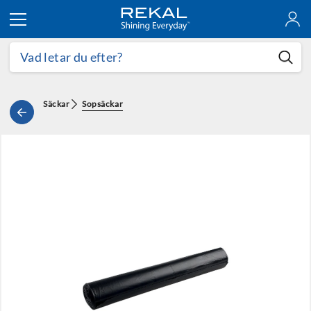
Hoppa till innehållet
Säckar
Sopsäckar