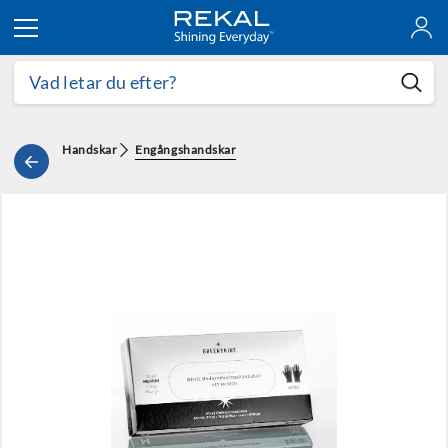
Hoppa till innehållet
Handskar
Engångshandskar