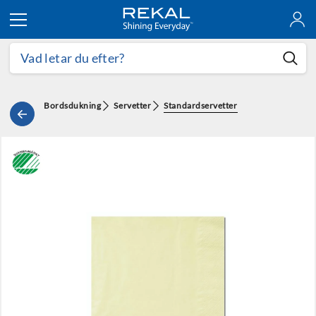
Hoppa till innehållet
Bordsdukning
Servetter
Standardservetter