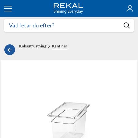
Hoppa till innehållet
Köksutrustning
Kantiner