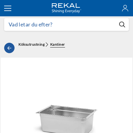
Hoppa till innehållet
Köksutrustning
Kantiner