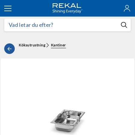
Hoppa till innehållet
Köksutrustning
Kantiner