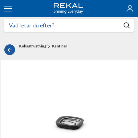
Hoppa till innehållet
Köksutrustning
Kantiner