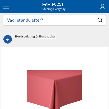
Hoppa till innehållet
Bordsdukning
Bordsdukar